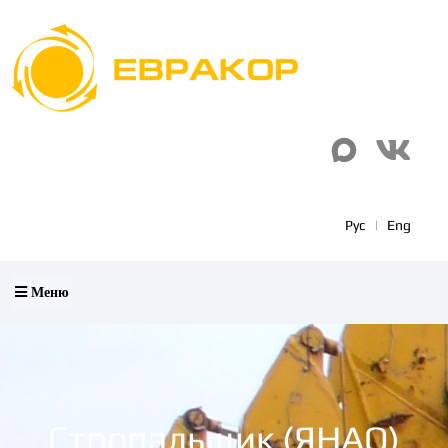
Рус
|
Eng
Меню
Стропальщик (ЯНАО)